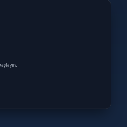
başlayın.