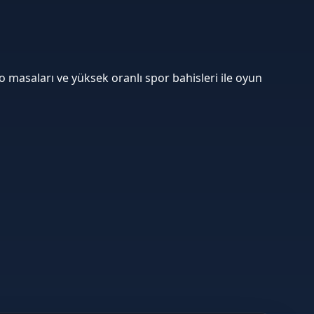
 masaları ve yüksek oranlı spor bahisleri ile oyun