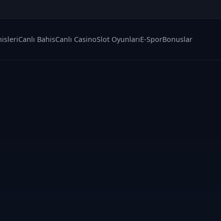
isleri
Canlı Bahis
Canlı Casino
Slot Oyunları
E-Spor
Bonuslar