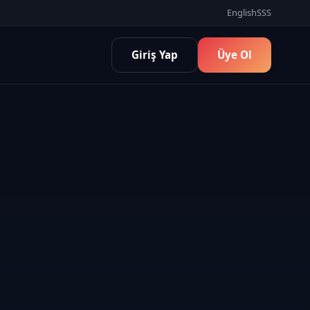
English
SSS
Giriş Yap
Üye Ol