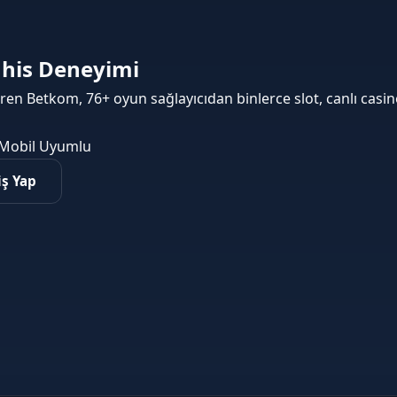
his Deneyimi
en Betkom, 76+ oyun sağlayıcıdan binlerce slot, canlı casino
Mobil Uyumlu
iş Yap