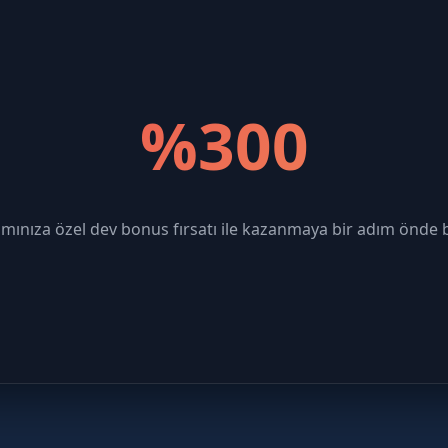
%300
rımınıza özel dev bonus fırsatı ile kazanmaya bir adım önde 