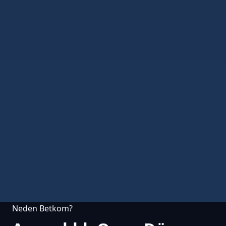
Neden Betkom?