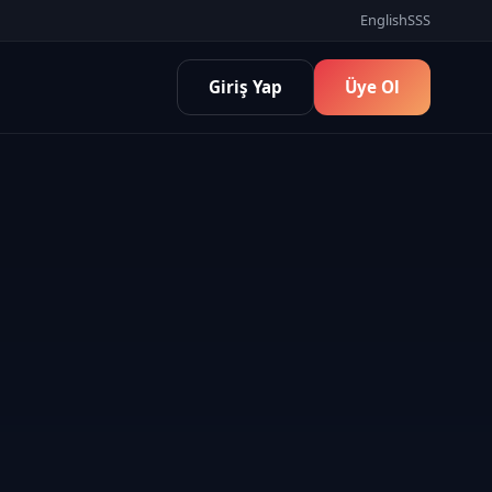
English
SSS
Giriş Yap
Üye Ol