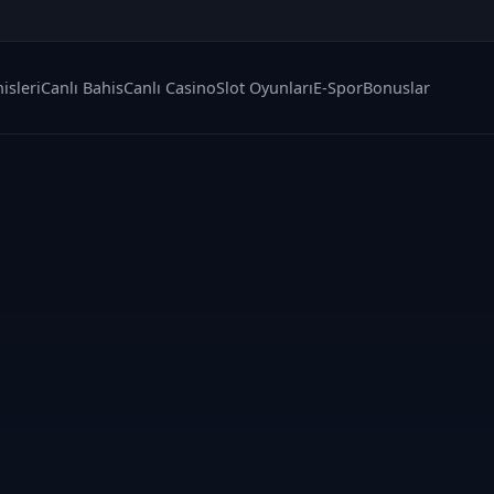
isleri
Canlı Bahis
Canlı Casino
Slot Oyunları
E-Spor
Bonuslar