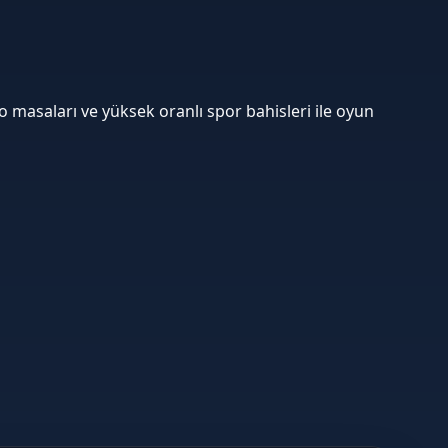
 masaları ve yüksek oranlı spor bahisleri ile oyun