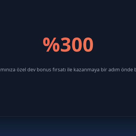
%300
rımınıza özel dev bonus fırsatı ile kazanmaya bir adım önde 