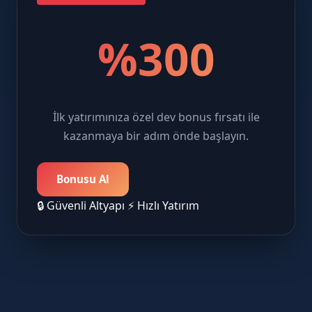
%300
İlk yatırımınıza özel dev bonus fırsatı ile
kazanmaya bir adım önde başlayın.
Bonusu Al
🔒 Güvenli Altyapı
⚡ Hızlı Yatırım