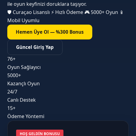
ile oyun keyfinizi doruklara taşıyor.
🛡️
Curaçao Lisanslı
⚡
Hızlı Ödeme
🎮
5000+ Oyun
📱
Mobil Uyumlu
Hemen Üye Ol — %300 Bonus
Güncel Giriş Yap
76+
Oyun Sağlayıcı
5000+
Kazançlı Oyun
24/7
Canlı Destek
15+
Ödeme Yöntemi
HOŞ GELDIN BONUSU