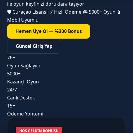
ile oyun keyfinizi doruklara taşıyor.
🛡️
Curaçao Lisanslı
⚡
Hızlı Ödeme
🎮
5000+ Oyun
📱
Mobil Uyumlu
Hemen Üye Ol — %300 Bonus
Güncel Giriş Yap
76+
Oyun Sağlayıcı
5000+
Kazançlı Oyun
24/7
Canlı Destek
15+
Ödeme Yöntemi
HOŞ GELDIN BONUSU