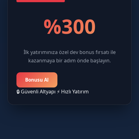
%300
İlk yatırımınıza özel dev bonus fırsatı ile
kazanmaya bir adım önde başlayın.
Bonusu Al
🔒 Güvenli Altyapı
⚡ Hızlı Yatırım