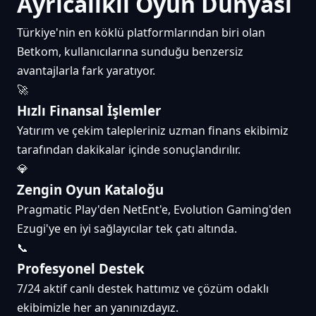
Ayrıcalıklı Oyun Dünyası
Türkiye'nin en köklü platformlarından biri olan
Betkom, kullanıcılarına sunduğu benzersiz
avantajlarla fark yaratıyor.
🚀
Hızlı Finansal İşlemler
Yatırım ve çekim talepleriniz uzman finans ekibimiz
tarafından dakikalar içinde sonuçlandırılır.
💎
Zengin Oyun Kataloğu
Pragmatic Play'den NetEnt'e, Evolution Gaming'den
Ezugi'ye en iyi sağlayıcılar tek çatı altında.
📞
Profesyonel Destek
7/24 aktif canlı destek hattımız ve çözüm odaklı
ekibimizle her an yanınızdayız.