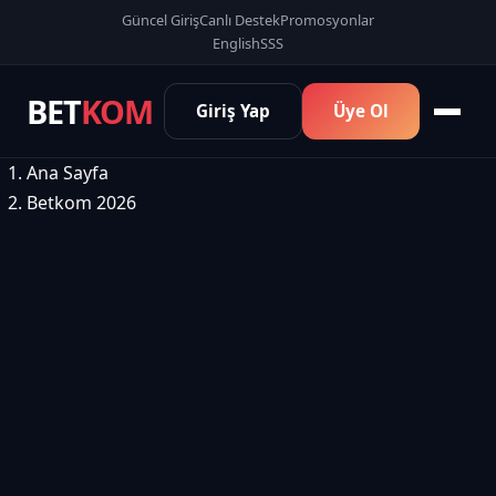
Güncel Giriş
Canlı Destek
Promosyonlar
English
SSS
BET
KOM
Giriş Yap
Üye Ol
Ana Sayfa
Betkom 2026