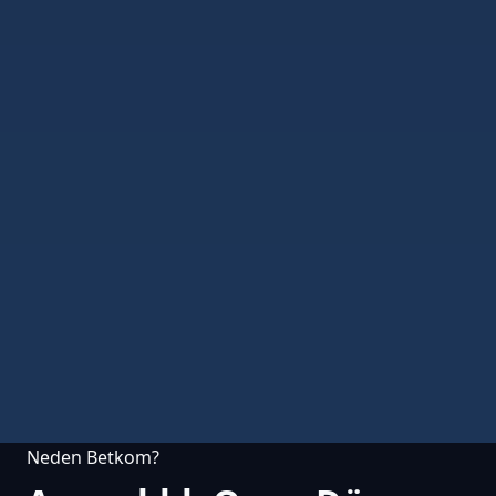
Neden Betkom?