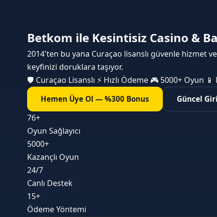
Betkom ile
Kesintisiz
Casino & Ba
2014'ten bu yana Curaçao lisanslı güvenle hizmet ver
keyfinizi doruklara taşıyor.
🛡️
Curaçao Lisanslı
⚡
Hızlı Ödeme
🎮
5000+ Oyun
📱
Hemen Üye Ol — %300 Bonus
Güncel Gir
76+
Oyun Sağlayıcı
5000+
Kazançlı Oyun
24/7
Canlı Destek
15+
Ödeme Yöntemi