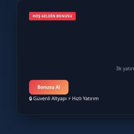
HOŞ GELDIN BONUSU
İlk yatı
Bonusu Al
🔒 Güvenli Altyapı
⚡ Hızlı Yatırım