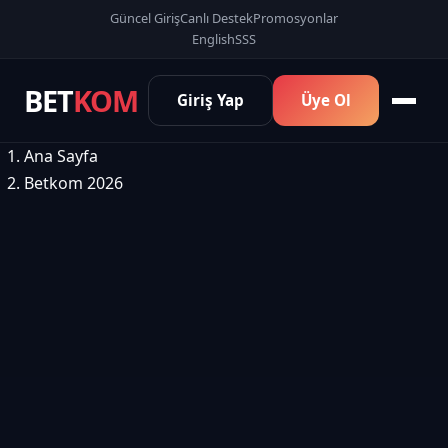
Güncel Giriş
Canlı Destek
Promosyonlar
English
SSS
BET
KOM
Giriş Yap
Üye Ol
Ana Sayfa
Betkom 2026