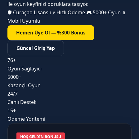
ile oyun keyfinizi doruklara taşıyor.
🛡️
Curaçao Lisanslı
⚡
Hızlı Ödeme
🎮
5000+ Oyun
📱
Mobil Uyumlu
Hemen Üye Ol — %300 Bonus
Güncel Giriş Yap
76+
Oyun Sağlayıcı
5000+
Kazançlı Oyun
24/7
Canlı Destek
15+
Ödeme Yöntemi
HOŞ GELDIN BONUSU