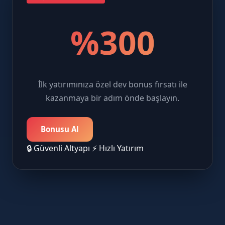
%300
İlk yatırımınıza özel dev bonus fırsatı ile
kazanmaya bir adım önde başlayın.
Bonusu Al
🔒 Güvenli Altyapı
⚡ Hızlı Yatırım