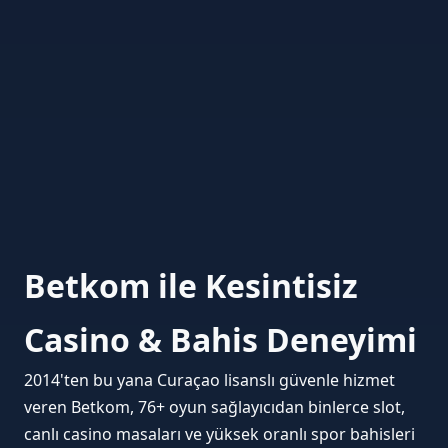
Betkom ile
Kesintisiz
Casino & Bahis Deneyimi
2014'ten bu yana Curaçao lisanslı güvenle hizmet
veren Betkom, 76+ oyun sağlayıcıdan binlerce slot,
canlı casino masaları ve yüksek oranlı spor bahisleri