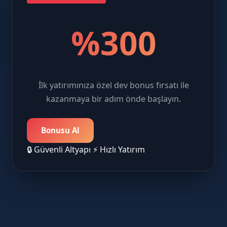
%300
İlk yatırımınıza özel dev bonus fırsatı ile
kazanmaya bir adım önde başlayın.
Bonusu Al
🔒 Güvenli Altyapı
⚡ Hızlı Yatırım