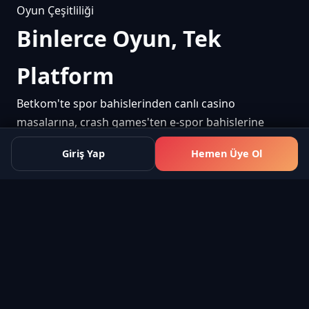
Oyun Çeşitliliği
Binlerce Oyun, Tek
Platform
Betkom'te spor bahislerinden canlı casino
masalarına, crash games'ten e-spor bahislerine
kadar geniş bir yelpazede oyun seçenekleri sizi
Giriş Yap
Hemen Üye Ol
bekliyor.
⚽
Spor Bahisleri
Yüzlerce lig ve turnuva, yüksek oranlar