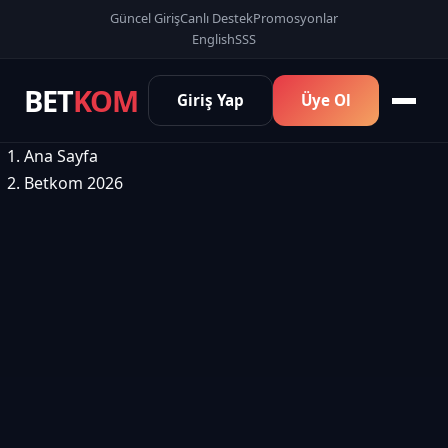
Güncel Giriş
Canlı Destek
Promosyonlar
English
SSS
BET
KOM
Giriş Yap
Üye Ol
Ana Sayfa
Betkom 2026