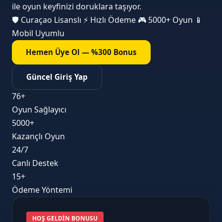
ile oyun keyfinizi doruklara taşıyor.
🛡️
Curaçao Lisanslı
⚡
Hızlı Ödeme
🎮
5000+ Oyun
📱
Mobil Uyumlu
Hemen Üye Ol — %300 Bonus
Güncel Giriş Yap
76+
Oyun Sağlayıcı
5000+
Kazançlı Oyun
24/7
Canlı Destek
15+
Ödeme Yöntemi
HOŞ GELDIN BONUSU