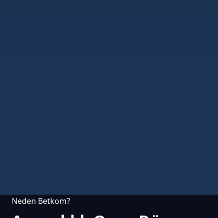
Neden Betkom?