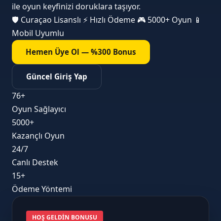
ile oyun keyfinizi doruklara taşıyor.
🛡️
Curaçao Lisanslı
⚡
Hızlı Ödeme
🎮
5000+ Oyun
📱
Mobil Uyumlu
Hemen Üye Ol — %300 Bonus
Güncel Giriş Yap
76+
Oyun Sağlayıcı
5000+
Kazançlı Oyun
24/7
Canlı Destek
15+
Ödeme Yöntemi
HOŞ GELDIN BONUSU