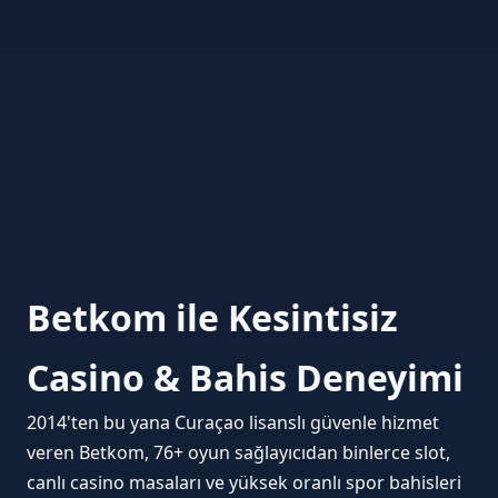
Betkom ile
Kesintisiz
Casino & Bahis Deneyimi
2014'ten bu yana Curaçao lisanslı güvenle hizmet
veren Betkom, 76+ oyun sağlayıcıdan binlerce slot,
canlı casino masaları ve yüksek oranlı spor bahisleri