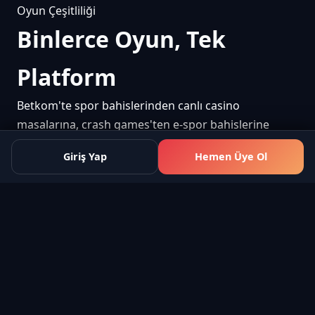
Oyun Çeşitliliği
Binlerce Oyun, Tek
Platform
Betkom'te spor bahislerinden canlı casino
masalarına, crash games'ten e-spor bahislerine
kadar geniş bir yelpazede oyun seçenekleri sizi
Giriş Yap
Hemen Üye Ol
bekliyor.
⚽
Spor Bahisleri
Yüzlerce lig ve turnuva, yüksek oranlar