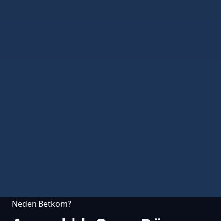
Neden Betkom?