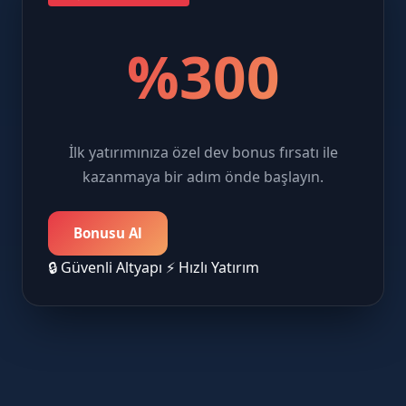
%300
İlk yatırımınıza özel dev bonus fırsatı ile
kazanmaya bir adım önde başlayın.
Bonusu Al
🔒 Güvenli Altyapı
⚡ Hızlı Yatırım