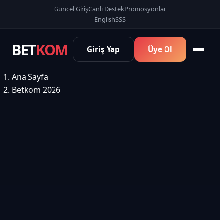
Güncel Giriş
Canlı Destek
Promosyonlar
English
SSS
BET
KOM
Giriş Yap
Üye Ol
Ana Sayfa
Betkom 2026