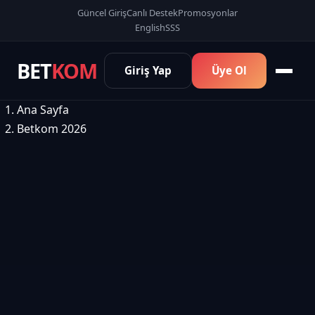
Güncel Giriş
Canlı Destek
Promosyonlar
English
SSS
BET
KOM
Giriş Yap
Üye Ol
Ana Sayfa
Betkom 2026