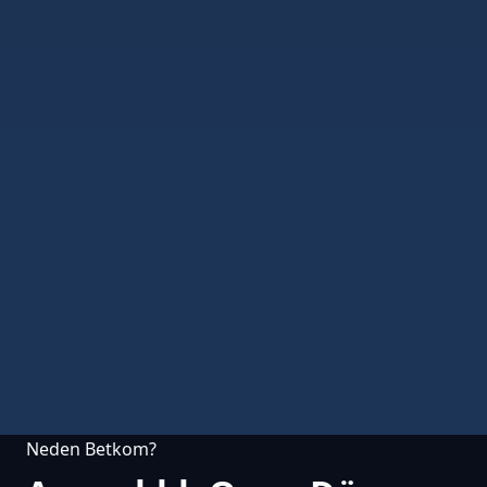
Neden Betkom?