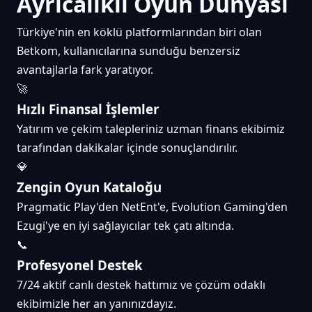
Ayrıcalıklı Oyun Dünyası
Türkiye'nin en köklü platformlarından biri olan
Betkom, kullanıcılarına sunduğu benzersiz
avantajlarla fark yaratıyor.
🚀
Hızlı Finansal İşlemler
Yatırım ve çekim talepleriniz uzman finans ekibimiz
tarafından dakikalar içinde sonuçlandırılır.
💎
Zengin Oyun Kataloğu
Pragmatic Play'den NetEnt'e, Evolution Gaming'den
Ezugi'ye en iyi sağlayıcılar tek çatı altında.
📞
Profesyonel Destek
7/24 aktif canlı destek hattımız ve çözüm odaklı
ekibimizle her an yanınızdayız.