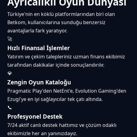
Ayrıcalıklı Oyun Dünyası
Türkiye'nin en köklü platformlarından biri olan
Betkom, kullanıcılarına sunduğu benzersiz
avantajlarla fark yaratıyor.
🚀
Hızlı Finansal İşlemler
Yatırım ve çekim talepleriniz uzman finans ekibimiz
tarafından dakikalar içinde sonuçlandırılır.
💎
Zengin Oyun Kataloğu
Pragmatic Play'den NetEnt'e, Evolution Gaming'den
Ezugi'ye en iyi sağlayıcılar tek çatı altında.
📞
Profesyonel Destek
7/24 aktif canlı destek hattımız ve çözüm odaklı
ekibimizle her an yanınızdayız.