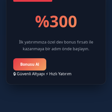
%300
İlk yatırımınıza özel dev bonus fırsatı ile
kazanmaya bir adım önde başlayın.
Bonusu Al
🔒 Güvenli Altyapı
⚡ Hızlı Yatırım