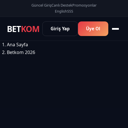
Güncel Giriş
Canlı Destek
Promosyonlar
English
SSS
BET
KOM
Giriş Yap
Üye Ol
Ana Sayfa
Betkom 2026