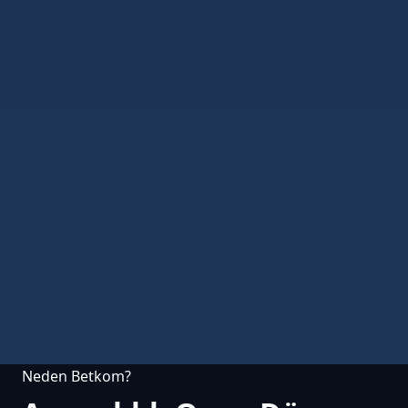
Neden Betkom?