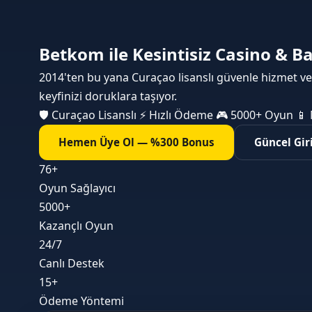
Betkom ile
Kesintisiz
Casino & Ba
2014'ten bu yana Curaçao lisanslı güvenle hizmet ver
keyfinizi doruklara taşıyor.
🛡️
Curaçao Lisanslı
⚡
Hızlı Ödeme
🎮
5000+ Oyun
📱
Hemen Üye Ol — %300 Bonus
Güncel Gir
76+
Oyun Sağlayıcı
5000+
Kazançlı Oyun
24/7
Canlı Destek
15+
Ödeme Yöntemi