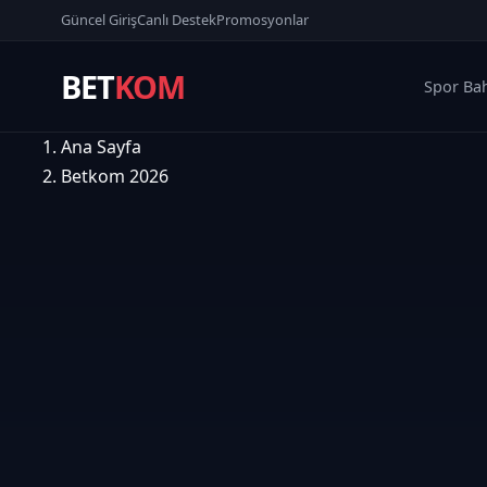
Güncel Giriş
Canlı Destek
Promosyonlar
BET
KOM
Spor Bah
Ana Sayfa
Betkom 2026