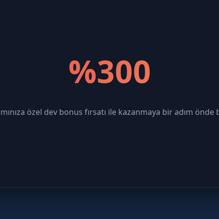
%300
rımınıza özel dev bonus fırsatı ile kazanmaya bir adım önde 