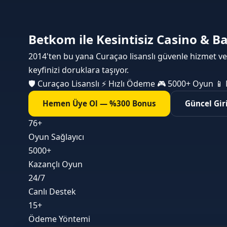
Betkom ile
Kesintisiz
Casino & Ba
2014'ten bu yana Curaçao lisanslı güvenle hizmet ver
keyfinizi doruklara taşıyor.
🛡️
Curaçao Lisanslı
⚡
Hızlı Ödeme
🎮
5000+ Oyun
📱
Hemen Üye Ol — %300 Bonus
Güncel Gir
76+
Oyun Sağlayıcı
5000+
Kazançlı Oyun
24/7
Canlı Destek
15+
Ödeme Yöntemi