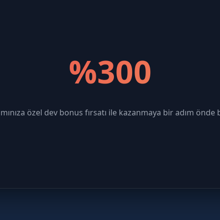
%300
rımınıza özel dev bonus fırsatı ile kazanmaya bir adım önde 