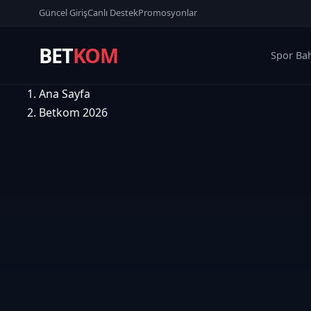
Güncel Giriş
Canlı Destek
Promosyonlar
BET
KOM
Spor Bah
Ana Sayfa
Betkom 2026