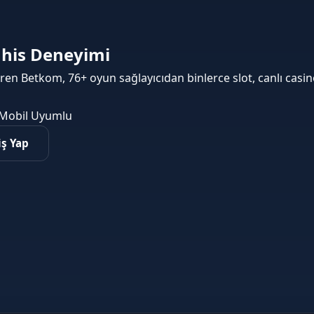
his Deneyimi
en Betkom, 76+ oyun sağlayıcıdan binlerce slot, canlı casino
Mobil Uyumlu
iş Yap