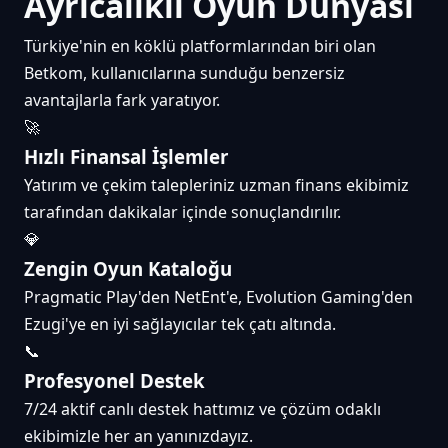
Ayrıcalıklı Oyun Dünyası
Türkiye'nin en köklü platformlarından biri olan
Betkom, kullanıcılarına sunduğu benzersiz
avantajlarla fark yaratıyor.
🚀
Hızlı Finansal İşlemler
Yatırım ve çekim talepleriniz uzman finans ekibimiz
tarafından dakikalar içinde sonuçlandırılır.
💎
Zengin Oyun Kataloğu
Pragmatic Play'den NetEnt'e, Evolution Gaming'den
Ezugi'ye en iyi sağlayıcılar tek çatı altında.
📞
Profesyonel Destek
7/24 aktif canlı destek hattımız ve çözüm odaklı
ekibimizle her an yanınızdayız.