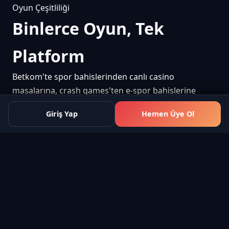
Oyun Çeşitliliği
Binlerce Oyun, Tek
Platform
Betkom'te spor bahislerinden canlı casino
masalarına, crash games'ten e-spor bahislerine
kadar geniş bir yelpazede oyun seçenekleri sizi
Giriş Yap
Hemen Üye Ol
bekliyor.
⚽
Spor Bahisleri
Yüzlerce lig ve turnuva, yüksek oranlar