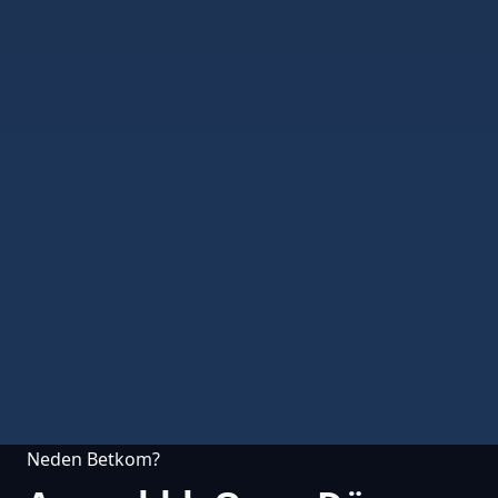
Neden Betkom?