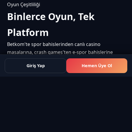
Oyun Çeşitliliği
Binlerce Oyun, Tek
Platform
Betkom'te spor bahislerinden canlı casino
masalarına, crash games'ten e-spor bahislerine
kadar geniş bir yelpazede oyun seçenekleri sizi
Giriş Yap
Hemen Üye Ol
bekliyor.
⚽
Spor Bahisleri
Yüzlerce lig ve turnuva, yüksek oranlar