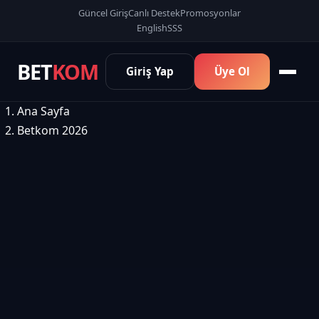
Güncel Giriş
Canlı Destek
Promosyonlar
English
SSS
BET
KOM
Giriş Yap
Üye Ol
Ana Sayfa
Betkom 2026