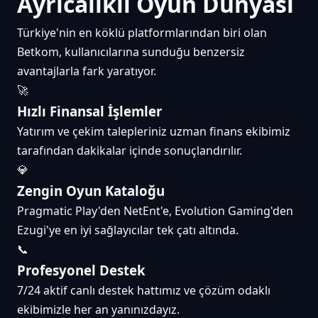
Ayrıcalıklı Oyun Dünyası
Türkiye'nin en köklü platformlarından biri olan
Betkom, kullanıcılarına sunduğu benzersiz
avantajlarla fark yaratıyor.
🚀
Hızlı Finansal İşlemler
Yatırım ve çekim talepleriniz uzman finans ekibimiz
tarafından dakikalar içinde sonuçlandırılır.
💎
Zengin Oyun Kataloğu
Pragmatic Play'den NetEnt'e, Evolution Gaming'den
Ezugi'ye en iyi sağlayıcılar tek çatı altında.
📞
Profesyonel Destek
7/24 aktif canlı destek hattımız ve çözüm odaklı
ekibimizle her an yanınızdayız.