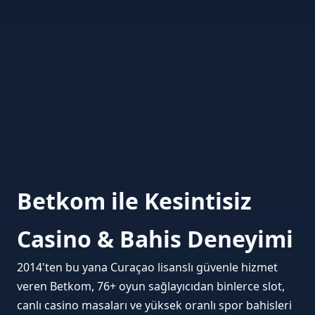
Betkom ile
Kesintisiz
Casino & Bahis Deneyimi
2014'ten bu yana Curaçao lisanslı güvenle hizmet
veren Betkom, 76+ oyun sağlayıcıdan binlerce slot,
canlı casino masaları ve yüksek oranlı spor bahisleri