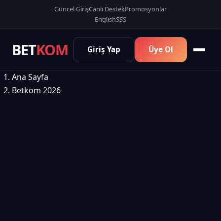
Güncel Giriş
Canlı Destek
Promosyonlar
English
SSS
BET
KOM
Giriş Yap
Üye Ol
Ana Sayfa
Betkom 2026