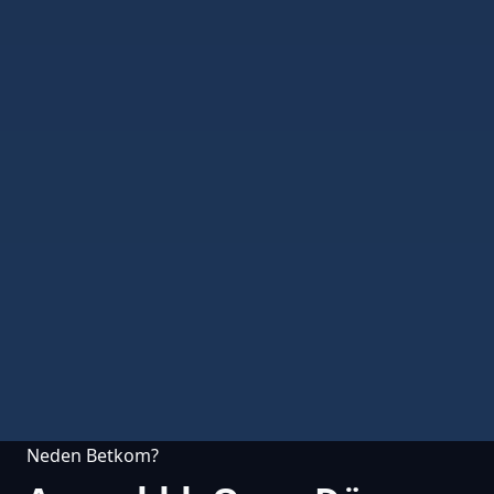
Neden Betkom?