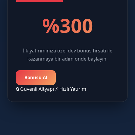
%300
İlk yatırımınıza özel dev bonus fırsatı ile
kazanmaya bir adım önde başlayın.
Bonusu Al
🔒 Güvenli Altyapı
⚡ Hızlı Yatırım