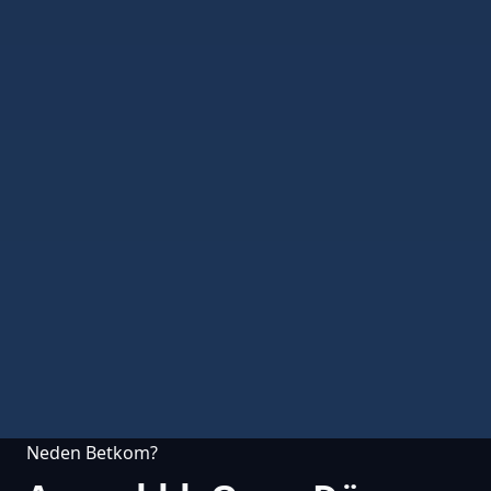
Neden Betkom?