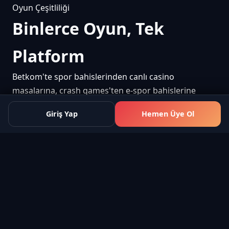
Oyun Çeşitliliği
Binlerce Oyun, Tek
Platform
Betkom'te spor bahislerinden canlı casino
masalarına, crash games'ten e-spor bahislerine
kadar geniş bir yelpazede oyun seçenekleri sizi
Giriş Yap
Hemen Üye Ol
bekliyor.
⚽
Spor Bahisleri
Yüzlerce lig ve turnuva, yüksek oranlar