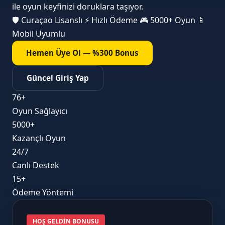
ile oyun keyfinizi doruklara taşıyor.
🛡️
Curaçao Lisanslı
⚡
Hızlı Ödeme
🎮
5000+ Oyun
📱
Mobil Uyumlu
Hemen Üye Ol — %300 Bonus
Güncel Giriş Yap
76+
Oyun Sağlayıcı
5000+
Kazançlı Oyun
24/7
Canlı Destek
15+
Ödeme Yöntemi
HOŞ GELDIN BONUSU