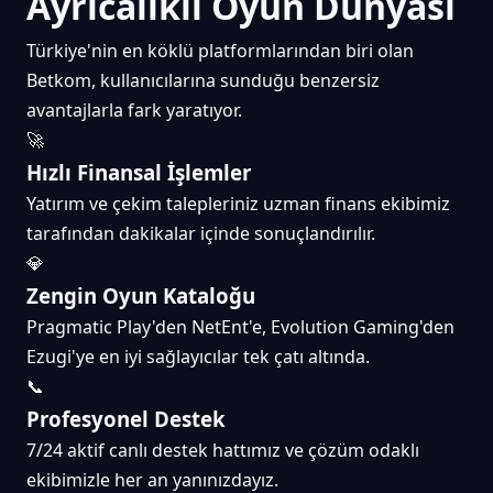
Ayrıcalıklı Oyun Dünyası
Türkiye'nin en köklü platformlarından biri olan
Betkom, kullanıcılarına sunduğu benzersiz
avantajlarla fark yaratıyor.
🚀
Hızlı Finansal İşlemler
Yatırım ve çekim talepleriniz uzman finans ekibimiz
tarafından dakikalar içinde sonuçlandırılır.
💎
Zengin Oyun Kataloğu
Pragmatic Play'den NetEnt'e, Evolution Gaming'den
Ezugi'ye en iyi sağlayıcılar tek çatı altında.
📞
Profesyonel Destek
7/24 aktif canlı destek hattımız ve çözüm odaklı
ekibimizle her an yanınızdayız.