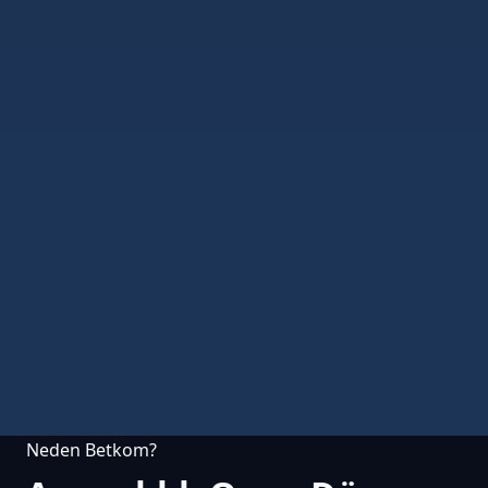
Neden Betkom?