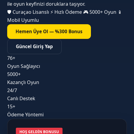
ile oyun keyfinizi doruklara taşıyor.
🛡️
Curaçao Lisanslı
⚡
Hızlı Ödeme
🎮
5000+ Oyun
📱
Mobil Uyumlu
Hemen Üye Ol — %300 Bonus
Güncel Giriş Yap
76+
Oyun Sağlayıcı
5000+
Kazançlı Oyun
24/7
Canlı Destek
15+
Ödeme Yöntemi
HOŞ GELDIN BONUSU