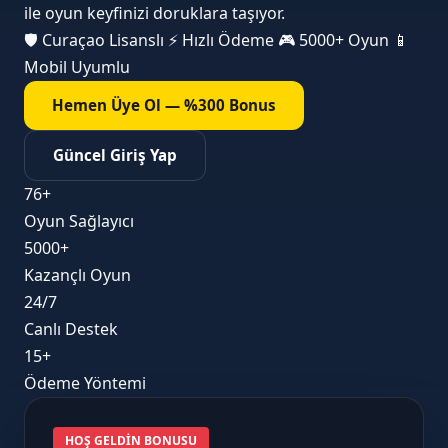
ile oyun keyfinizi doruklara taşıyor.
🛡️
Curaçao Lisanslı
⚡
Hızlı Ödeme
🎮
5000+ Oyun
📱
Mobil Uyumlu
Hemen Üye Ol — %300 Bonus
Güncel Giriş Yap
76+
Oyun Sağlayıcı
5000+
Kazançlı Oyun
24/7
Canlı Destek
15+
Ödeme Yöntemi
HOŞ GELDIN BONUSU