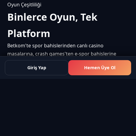
Oyun Çeşitliliği
Binlerce Oyun, Tek
Platform
Betkom'te spor bahislerinden canlı casino
masalarına, crash games'ten e-spor bahislerine
kadar geniş bir yelpazede oyun seçenekleri sizi
Giriş Yap
Hemen Üye Ol
bekliyor.
⚽
Spor Bahisleri
Yüzlerce lig ve turnuva, yüksek oranlar