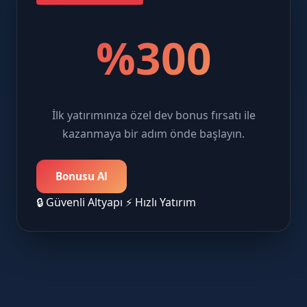
%300
İlk yatırımınıza özel dev bonus fırsatı ile
kazanmaya bir adım önde başlayın.
Bonusu Al
🔒 Güvenli Altyapı
⚡ Hızlı Yatırım