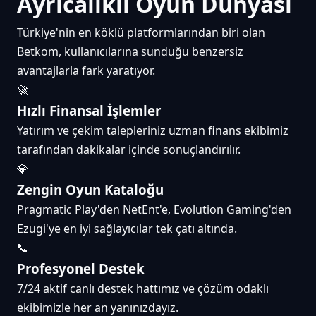
Ayrıcalıklı Oyun Dünyası
Türkiye'nin en köklü platformlarından biri olan
Betkom, kullanıcılarına sunduğu benzersiz
avantajlarla fark yaratıyor.
🚀
Hızlı Finansal İşlemler
Yatırım ve çekim talepleriniz uzman finans ekibimiz
tarafından dakikalar içinde sonuçlandırılır.
💎
Zengin Oyun Kataloğu
Pragmatic Play'den NetEnt'e, Evolution Gaming'den
Ezugi'ye en iyi sağlayıcılar tek çatı altında.
📞
Profesyonel Destek
7/24 aktif canlı destek hattımız ve çözüm odaklı
ekibimizle her an yanınızdayız.