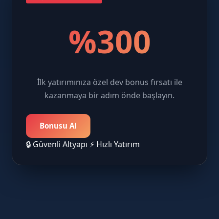
%300
İlk yatırımınıza özel dev bonus fırsatı ile
kazanmaya bir adım önde başlayın.
Bonusu Al
🔒 Güvenli Altyapı
⚡ Hızlı Yatırım