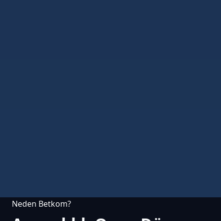
Neden Betkom?