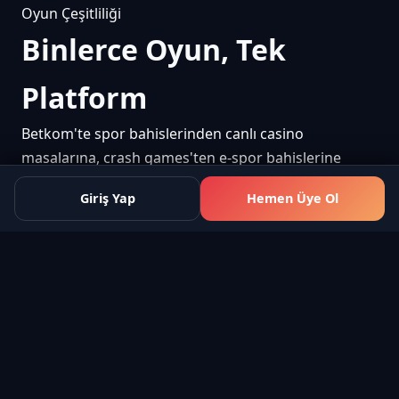
Oyun Çeşitliliği
Binlerce Oyun, Tek
Platform
Betkom'te spor bahislerinden canlı casino
masalarına, crash games'ten e-spor bahislerine
kadar geniş bir yelpazede oyun seçenekleri sizi
Giriş Yap
Hemen Üye Ol
bekliyor.
⚽
Spor Bahisleri
Yüzlerce lig ve turnuva, yüksek oranlar