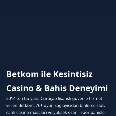
Betkom ile
Kesintisiz
Casino & Bahis Deneyimi
2014'ten bu yana Curaçao lisanslı güvenle hizmet
veren Betkom, 76+ oyun sağlayıcıdan binlerce slot,
canlı casino masaları ve yüksek oranlı spor bahisleri