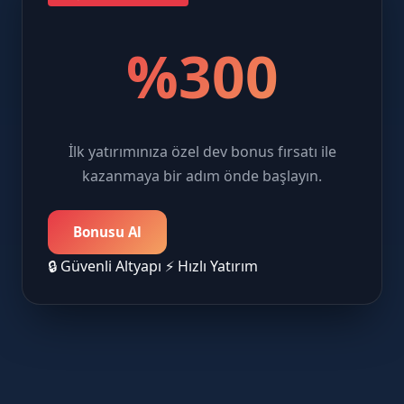
%300
İlk yatırımınıza özel dev bonus fırsatı ile
kazanmaya bir adım önde başlayın.
Bonusu Al
🔒 Güvenli Altyapı
⚡ Hızlı Yatırım