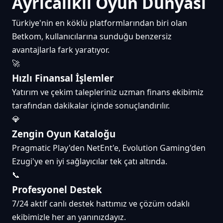
Ayrıcalıklı Oyun Dünyası
Türkiye'nin en köklü platformlarından biri olan
Betkom, kullanıcılarına sunduğu benzersiz
avantajlarla fark yaratıyor.
🚀
Hızlı Finansal İşlemler
Yatırım ve çekim talepleriniz uzman finans ekibimiz
tarafından dakikalar içinde sonuçlandırılır.
💎
Zengin Oyun Kataloğu
Pragmatic Play'den NetEnt'e, Evolution Gaming'den
Ezugi'ye en iyi sağlayıcılar tek çatı altında.
📞
Profesyonel Destek
7/24 aktif canlı destek hattımız ve çözüm odaklı
ekibimizle her an yanınızdayız.