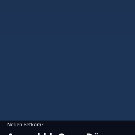
Neden Betkom?