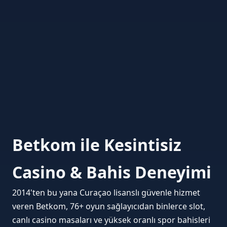
Betkom ile
Kesintisiz
Casino & Bahis Deneyimi
2014'ten bu yana Curaçao lisanslı güvenle hizmet
veren Betkom, 76+ oyun sağlayıcıdan binlerce slot,
canlı casino masaları ve yüksek oranlı spor bahisleri