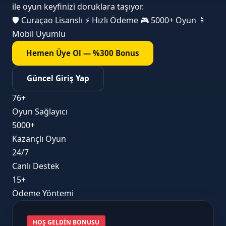
ile oyun keyfinizi doruklara taşıyor.
🛡️
Curaçao Lisanslı
⚡
Hızlı Ödeme
🎮
5000+ Oyun
📱
Mobil Uyumlu
Hemen Üye Ol — %300 Bonus
Güncel Giriş Yap
76+
Oyun Sağlayıcı
5000+
Kazançlı Oyun
24/7
Canlı Destek
15+
Ödeme Yöntemi
HOŞ GELDIN BONUSU