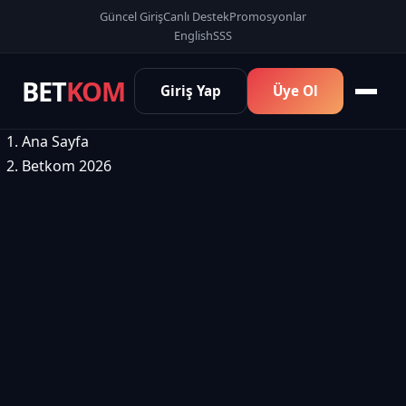
Güncel Giriş
Canlı Destek
Promosyonlar
English
SSS
BET
KOM
Giriş Yap
Üye Ol
Ana Sayfa
Betkom 2026