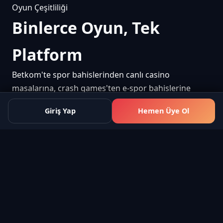
Oyun Çeşitliliği
Binlerce Oyun, Tek
Platform
Betkom'te spor bahislerinden canlı casino
masalarına, crash games'ten e-spor bahislerine
kadar geniş bir yelpazede oyun seçenekleri sizi
Giriş Yap
Hemen Üye Ol
bekliyor.
⚽
Spor Bahisleri
Yüzlerce lig ve turnuva, yüksek oranlar