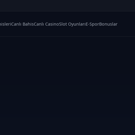
isleri
Canlı Bahis
Canlı Casino
Slot Oyunları
E-Spor
Bonuslar