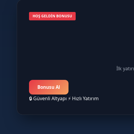
HOŞ GELDIN BONUSU
İlk yatı
Bonusu Al
🔒 Güvenli Altyapı
⚡ Hızlı Yatırım