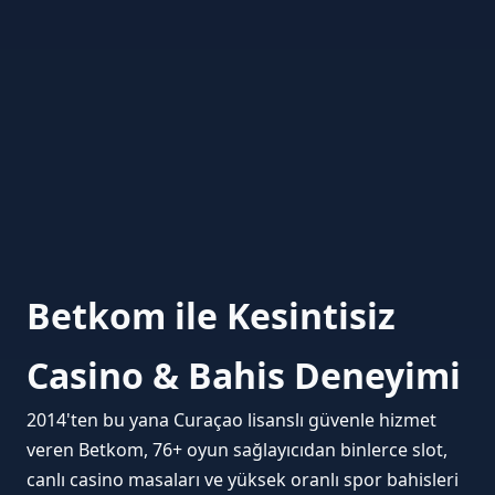
Betkom ile
Kesintisiz
Casino & Bahis Deneyimi
2014'ten bu yana Curaçao lisanslı güvenle hizmet
veren Betkom, 76+ oyun sağlayıcıdan binlerce slot,
canlı casino masaları ve yüksek oranlı spor bahisleri