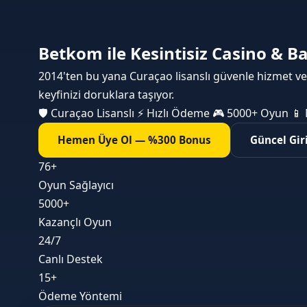
Betkom ile
Kesintisiz
Casino & Ba
2014'ten bu yana Curaçao lisanslı güvenle hizmet ver
keyfinizi doruklara taşıyor.
🛡️
Curaçao Lisanslı
⚡
Hızlı Ödeme
🎮
5000+ Oyun
📱
Hemen Üye Ol — %300 Bonus
Güncel Gir
76+
Oyun Sağlayıcı
5000+
Kazançlı Oyun
24/7
Canlı Destek
15+
Ödeme Yöntemi