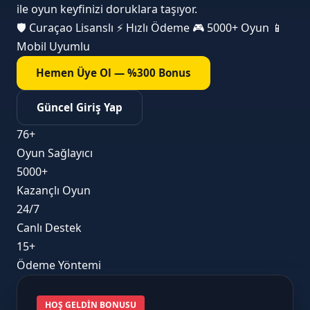
ile oyun keyfinizi doruklara taşıyor.
🛡️
Curaçao Lisanslı
⚡
Hızlı Ödeme
🎮
5000+ Oyun
📱
Mobil Uyumlu
Hemen Üye Ol — %300 Bonus
Güncel Giriş Yap
76+
Oyun Sağlayıcı
5000+
Kazançlı Oyun
24/7
Canlı Destek
15+
Ödeme Yöntemi
HOŞ GELDIN BONUSU