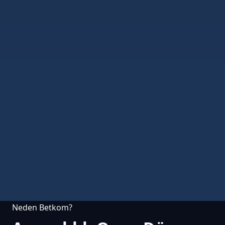
Neden Betkom?