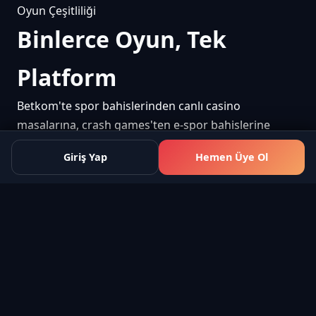
Oyun Çeşitliliği
Binlerce Oyun, Tek
Platform
Betkom'te spor bahislerinden canlı casino
masalarına, crash games'ten e-spor bahislerine
kadar geniş bir yelpazede oyun seçenekleri sizi
Giriş Yap
Hemen Üye Ol
bekliyor.
⚽
Spor Bahisleri
Yüzlerce lig ve turnuva, yüksek oranlar