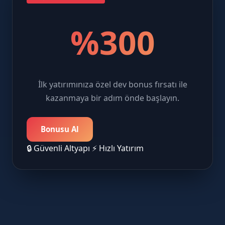
%300
İlk yatırımınıza özel dev bonus fırsatı ile
kazanmaya bir adım önde başlayın.
Bonusu Al
🔒 Güvenli Altyapı
⚡ Hızlı Yatırım