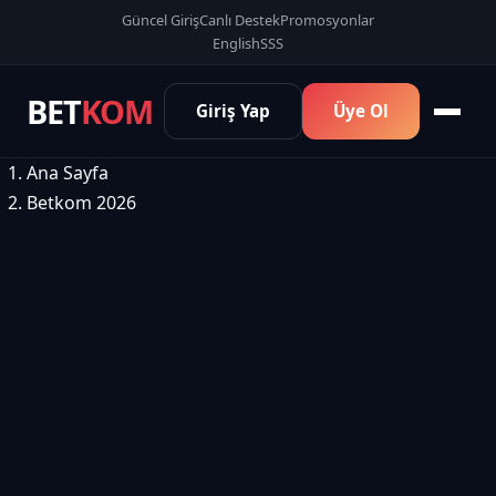
Güncel Giriş
Canlı Destek
Promosyonlar
English
SSS
BET
KOM
Giriş Yap
Üye Ol
Ana Sayfa
Betkom 2026