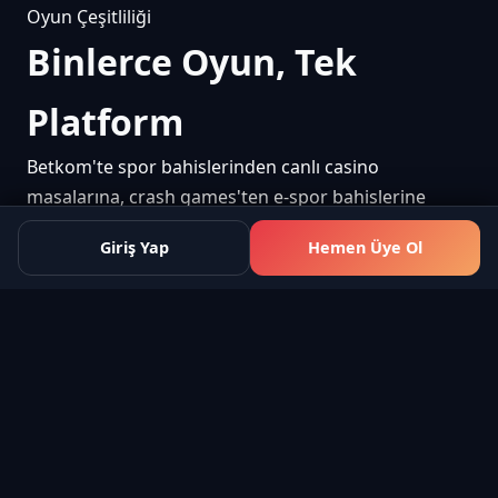
Oyun Çeşitliliği
Binlerce Oyun, Tek
Platform
Betkom'te spor bahislerinden canlı casino
masalarına, crash games'ten e-spor bahislerine
kadar geniş bir yelpazede oyun seçenekleri sizi
Giriş Yap
Hemen Üye Ol
bekliyor.
⚽
Spor Bahisleri
Yüzlerce lig ve turnuva, yüksek oranlar