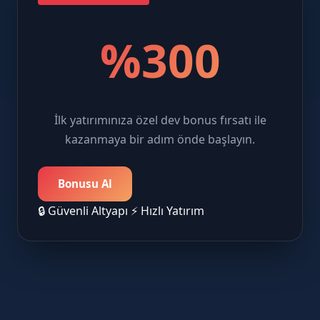
%300
İlk yatırımınıza özel dev bonus fırsatı ile
kazanmaya bir adım önde başlayın.
Bonusu Al
🔒 Güvenli Altyapı
⚡ Hızlı Yatırım