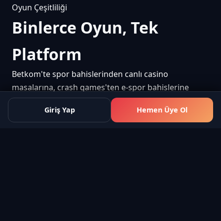
Oyun Çeşitliliği
Binlerce Oyun, Tek
Platform
Betkom'te spor bahislerinden canlı casino
masalarına, crash games'ten e-spor bahislerine
kadar geniş bir yelpazede oyun seçenekleri sizi
Giriş Yap
Hemen Üye Ol
bekliyor.
⚽
Spor Bahisleri
Yüzlerce lig ve turnuva, yüksek oranlar