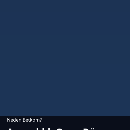
Neden Betkom?