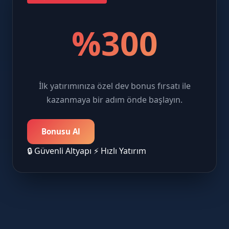
%300
İlk yatırımınıza özel dev bonus fırsatı ile
kazanmaya bir adım önde başlayın.
Bonusu Al
🔒 Güvenli Altyapı
⚡ Hızlı Yatırım