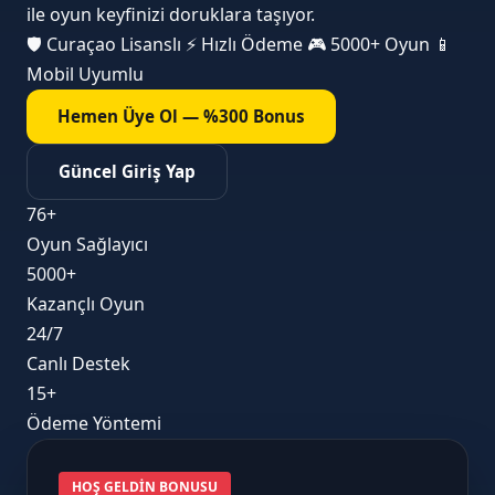
ile oyun keyfinizi doruklara taşıyor.
🛡️
Curaçao Lisanslı
⚡
Hızlı Ödeme
🎮
5000+ Oyun
📱
Mobil Uyumlu
Hemen Üye Ol — %300 Bonus
Güncel Giriş Yap
76+
Oyun Sağlayıcı
5000+
Kazançlı Oyun
24/7
Canlı Destek
15+
Ödeme Yöntemi
HOŞ GELDIN BONUSU