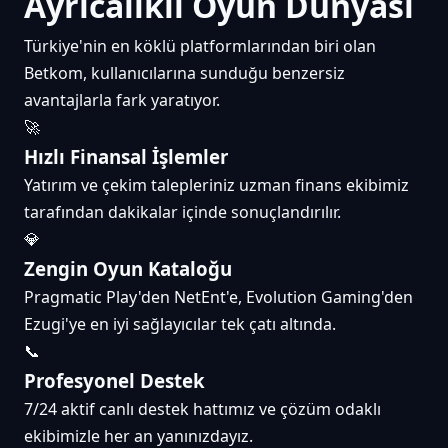
Ayrıcalıklı Oyun Dünyası
Türkiye'nin en köklü platformlarından biri olan
Betkom, kullanıcılarına sunduğu benzersiz
avantajlarla fark yaratıyor.
🚀
Hızlı Finansal İşlemler
Yatırım ve çekim talepleriniz uzman finans ekibimiz
tarafından dakikalar içinde sonuçlandırılır.
💎
Zengin Oyun Kataloğu
Pragmatic Play'den NetEnt'e, Evolution Gaming'den
Ezugi'ye en iyi sağlayıcılar tek çatı altında.
📞
Profesyonel Destek
7/24 aktif canlı destek hattımız ve çözüm odaklı
ekibimizle her an yanınızdayız.