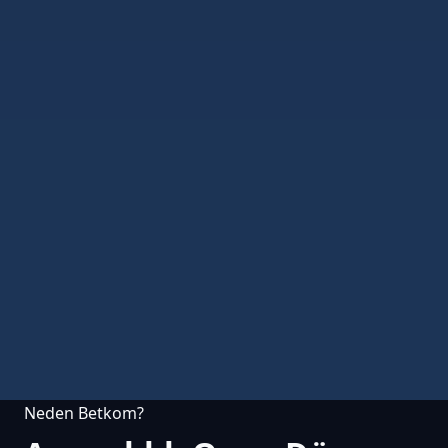
Neden Betkom?