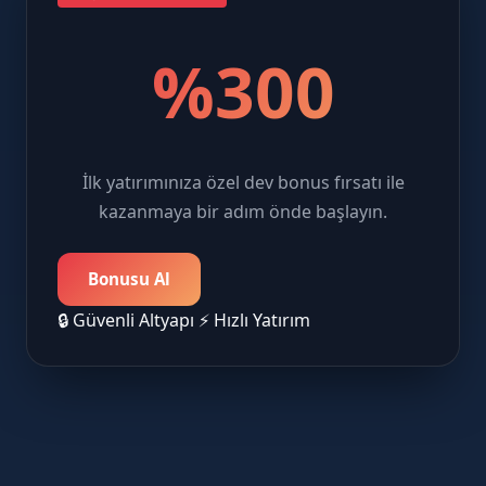
%300
İlk yatırımınıza özel dev bonus fırsatı ile
kazanmaya bir adım önde başlayın.
Bonusu Al
🔒 Güvenli Altyapı
⚡ Hızlı Yatırım