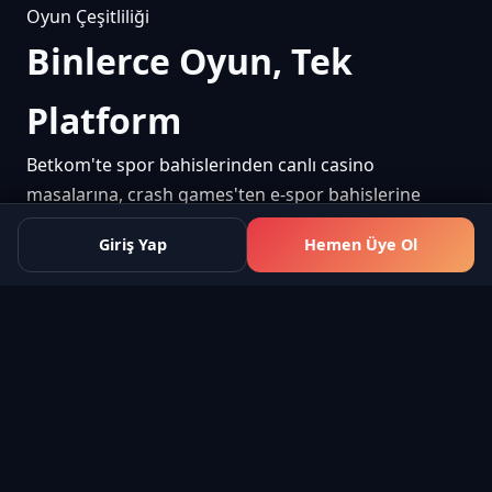
Oyun Çeşitliliği
Binlerce Oyun, Tek
Platform
Betkom'te spor bahislerinden canlı casino
masalarına, crash games'ten e-spor bahislerine
kadar geniş bir yelpazede oyun seçenekleri sizi
Giriş Yap
Hemen Üye Ol
bekliyor.
⚽
Spor Bahisleri
Yüzlerce lig ve turnuva, yüksek oranlar