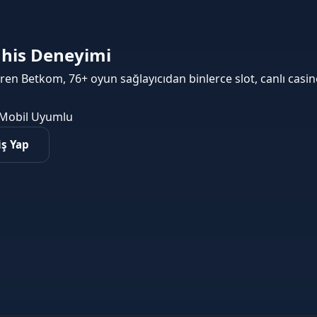
his Deneyimi
en Betkom, 76+ oyun sağlayıcıdan binlerce slot, canlı casino
Mobil Uyumlu
iş Yap