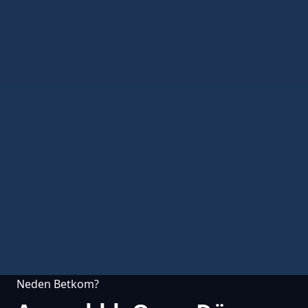
Neden Betkom?