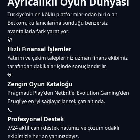
Ayrıcalıklı Oyun Dünyası
Türkiye'nin en köklü platformlarından biri olan
Betkom, kullanıcılarına sunduğu benzersiz
avantajlarla fark yaratıyor.
🚀
Hızlı Finansal İşlemler
Yatırım ve çekim talepleriniz uzman finans ekibimiz
tarafından dakikalar içinde sonuçlandırılır.
💎
Zengin Oyun Kataloğu
Pragmatic Play'den NetEnt'e, Evolution Gaming'den
Ezugi'ye en iyi sağlayıcılar tek çatı altında.
📞
Profesyonel Destek
7/24 aktif canlı destek hattımız ve çözüm odaklı
ekibimizle her an yanınızdayız.