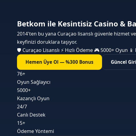
Betkom ile
Kesintisiz
Casino & Ba
2014'ten bu yana Curaçao lisanslı güvenle hizmet ver
keyfinizi doruklara taşıyor.
🛡️
Curaçao Lisanslı
⚡
Hızlı Ödeme
🎮
5000+ Oyun
📱
Hemen Üye Ol — %300 Bonus
Güncel Gir
76+
Oyun Sağlayıcı
5000+
Kazançlı Oyun
24/7
Canlı Destek
15+
Ödeme Yöntemi