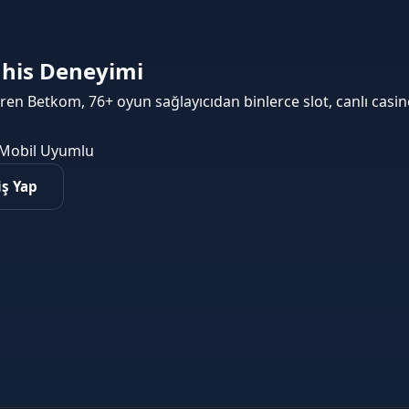
his Deneyimi
en Betkom, 76+ oyun sağlayıcıdan binlerce slot, canlı casino
Mobil Uyumlu
iş Yap