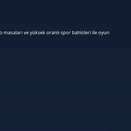
 masaları ve yüksek oranlı spor bahisleri ile oyun