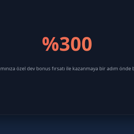
%300
rımınıza özel dev bonus fırsatı ile kazanmaya bir adım önde 