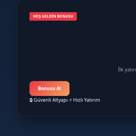
HOŞ GELDIN BONUSU
İlk yatı
Bonusu Al
🔒 Güvenli Altyapı
⚡ Hızlı Yatırım