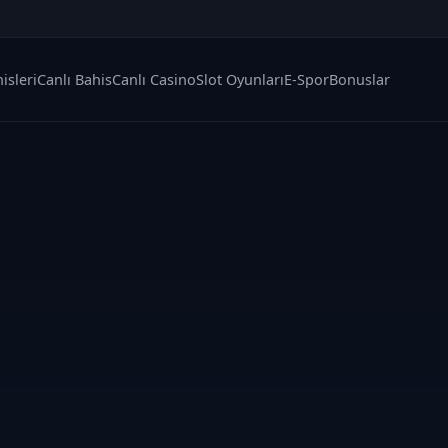
isleri
Canlı Bahis
Canlı Casino
Slot Oyunları
E-Spor
Bonuslar