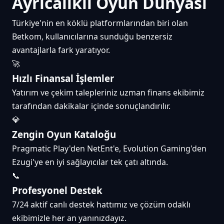
Ayrıcalıklı Oyun Dünyası
Türkiye'nin en köklü platformlarından biri olan
Betkom, kullanıcılarına sunduğu benzersiz
avantajlarla fark yaratıyor.
🚀
Hızlı Finansal İşlemler
Yatırım ve çekim talepleriniz uzman finans ekibimiz
tarafından dakikalar içinde sonuçlandırılır.
💎
Zengin Oyun Kataloğu
Pragmatic Play'den NetEnt'e, Evolution Gaming'den
Ezugi'ye en iyi sağlayıcılar tek çatı altında.
📞
Profesyonel Destek
7/24 aktif canlı destek hattımız ve çözüm odaklı
ekibimizle her an yanınızdayız.