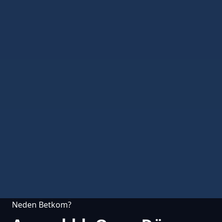
Neden Betkom?