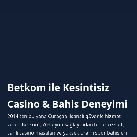
Betkom ile
Kesintisiz
Casino & Bahis Deneyimi
2014'ten bu yana Curaçao lisanslı güvenle hizmet
veren Betkom, 76+ oyun sağlayıcıdan binlerce slot,
canlı casino masaları ve yüksek oranlı spor bahisleri