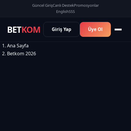
Güncel Giriş
Canlı Destek
Promosyonlar
English
SSS
BET
KOM
Giriş Yap
Üye Ol
Ana Sayfa
Betkom 2026