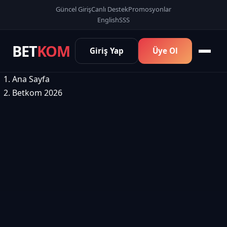
Güncel Giriş
Canlı Destek
Promosyonlar
English
SSS
BET
KOM
Giriş Yap
Üye Ol
Ana Sayfa
Betkom 2026