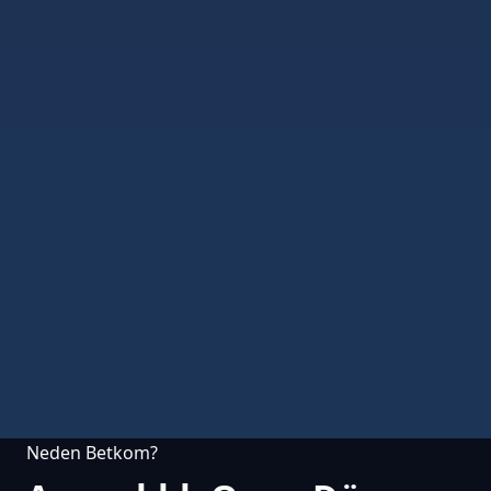
Neden Betkom?