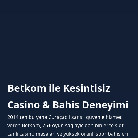
Betkom ile
Kesintisiz
Casino & Bahis Deneyimi
2014'ten bu yana Curaçao lisanslı güvenle hizmet
veren Betkom, 76+ oyun sağlayıcıdan binlerce slot,
canlı casino masaları ve yüksek oranlı spor bahisleri