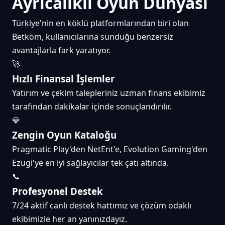
Ayrıcalıklı Oyun Dünyası
Türkiye'nin en köklü platformlarından biri olan
Betkom, kullanıcılarına sunduğu benzersiz
avantajlarla fark yaratıyor.
🚀
Hızlı Finansal İşlemler
Yatırım ve çekim talepleriniz uzman finans ekibimiz
tarafından dakikalar içinde sonuçlandırılır.
💎
Zengin Oyun Kataloğu
Pragmatic Play'den NetEnt'e, Evolution Gaming'den
Ezugi'ye en iyi sağlayıcılar tek çatı altında.
📞
Profesyonel Destek
7/24 aktif canlı destek hattımız ve çözüm odaklı
ekibimizle her an yanınızdayız.