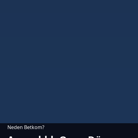
Neden Betkom?