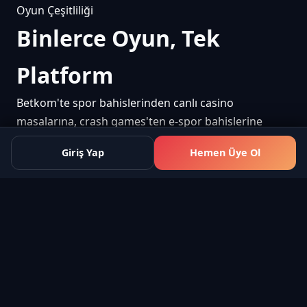
Oyun Çeşitliliği
Binlerce Oyun, Tek
Platform
Betkom'te spor bahislerinden canlı casino
masalarına, crash games'ten e-spor bahislerine
kadar geniş bir yelpazede oyun seçenekleri sizi
Giriş Yap
Hemen Üye Ol
bekliyor.
⚽
Spor Bahisleri
Yüzlerce lig ve turnuva, yüksek oranlar