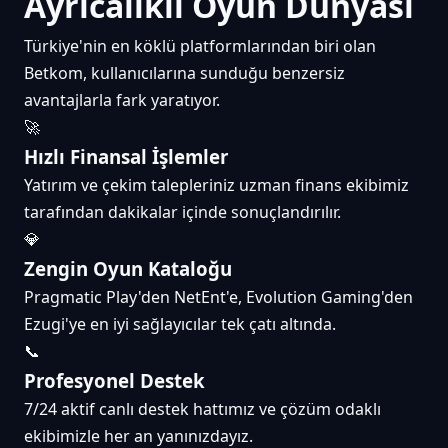
Ayrıcalıklı Oyun Dünyası
Türkiye'nin en köklü platformlarından biri olan
Betkom, kullanıcılarına sunduğu benzersiz
avantajlarla fark yaratıyor.
🚀
Hızlı Finansal İşlemler
Yatırım ve çekim talepleriniz uzman finans ekibimiz
tarafından dakikalar içinde sonuçlandırılır.
💎
Zengin Oyun Kataloğu
Pragmatic Play'den NetEnt'e, Evolution Gaming'den
Ezugi'ye en iyi sağlayıcılar tek çatı altında.
📞
Profesyonel Destek
7/24 aktif canlı destek hattımız ve çözüm odaklı
ekibimizle her an yanınızdayız.