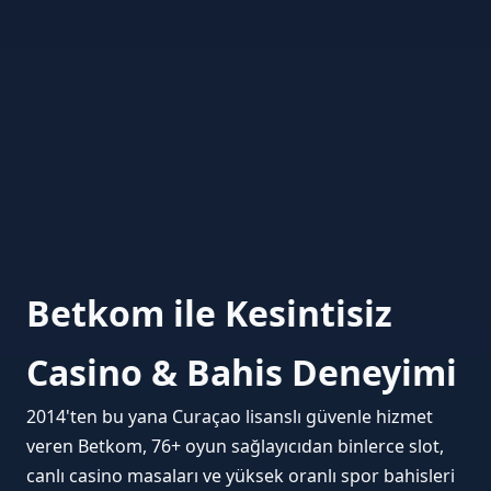
Betkom ile
Kesintisiz
Casino & Bahis Deneyimi
2014'ten bu yana Curaçao lisanslı güvenle hizmet
veren Betkom, 76+ oyun sağlayıcıdan binlerce slot,
canlı casino masaları ve yüksek oranlı spor bahisleri