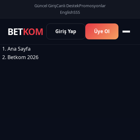
Güncel Giriş
Canlı Destek
Promosyonlar
English
SSS
BET
KOM
Giriş Yap
Üye Ol
Ana Sayfa
Betkom 2026