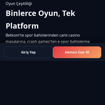
Oyun Çeşitliliği
Binlerce Oyun, Tek
Platform
Betkom'te spor bahislerinden canlı casino
masalarına, crash games'ten e-spor bahislerine
kadar geniş bir yelpazede oyun seçenekleri sizi
Giriş Yap
Hemen Üye Ol
bekliyor.
⚽
Spor Bahisleri
Yüzlerce lig ve turnuva, yüksek oranlar