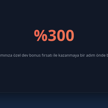
%300
rımınıza özel dev bonus fırsatı ile kazanmaya bir adım önde 