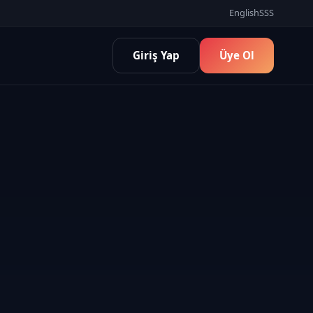
English
SSS
Giriş Yap
Üye Ol