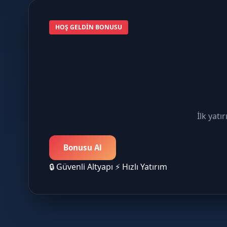
HOŞ GELDIN BONUSU
İlk yatı
Bonusu Al
🔒 Güvenli Altyapı
⚡ Hızlı Yatırım