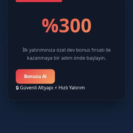
%300
İlk yatırımınıza özel dev bonus fırsatı ile
kazanmaya bir adım önde başlayın.
Bonusu Al
🔒 Güvenli Altyapı
⚡ Hızlı Yatırım