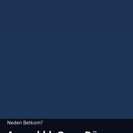
Neden Betkom?