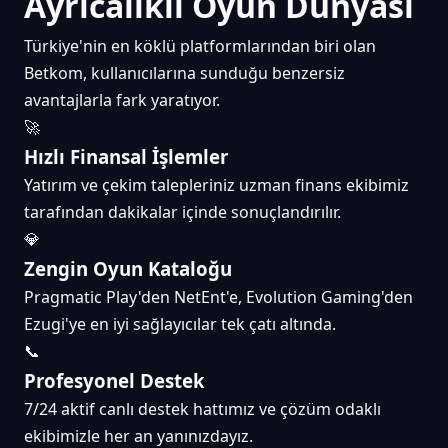
Ayrıcalıklı Oyun Dünyası
Türkiye'nin en köklü platformlarından biri olan
Betkom, kullanıcılarına sunduğu benzersiz
avantajlarla fark yaratıyor.
🚀
Hızlı Finansal İşlemler
Yatırım ve çekim talepleriniz uzman finans ekibimiz
tarafından dakikalar içinde sonuçlandırılır.
💎
Zengin Oyun Kataloğu
Pragmatic Play'den NetEnt'e, Evolution Gaming'den
Ezugi'ye en iyi sağlayıcılar tek çatı altında.
📞
Profesyonel Destek
7/24 aktif canlı destek hattımız ve çözüm odaklı
ekibimizle her an yanınızdayız.