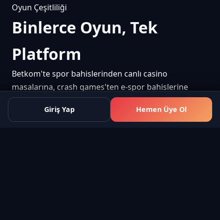
Oyun Çeşitliliği
Binlerce Oyun, Tek
Platform
Betkom'te spor bahislerinden canlı casino
masalarına, crash games'ten e-spor bahislerine
kadar geniş bir yelpazede oyun seçenekleri sizi
Giriş Yap
Hemen Üye Ol
bekliyor.
⚽
Spor Bahisleri
Yüzlerce lig ve turnuva, yüksek oranlar