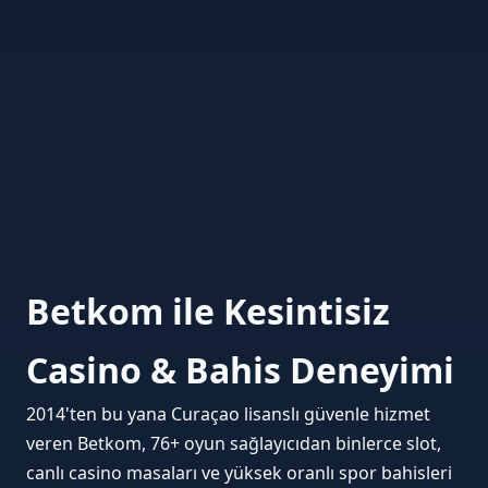
Betkom ile
Kesintisiz
Casino & Bahis Deneyimi
2014'ten bu yana Curaçao lisanslı güvenle hizmet
veren Betkom, 76+ oyun sağlayıcıdan binlerce slot,
canlı casino masaları ve yüksek oranlı spor bahisleri