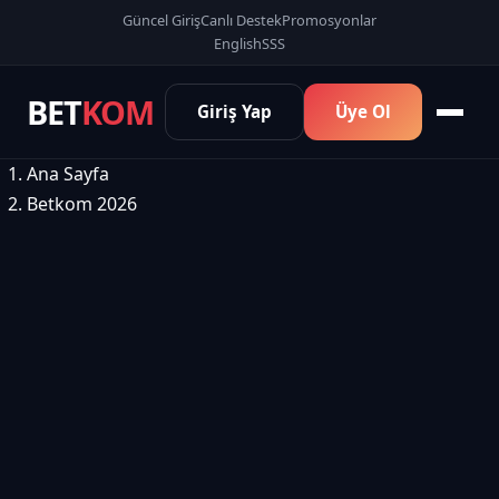
Güncel Giriş
Canlı Destek
Promosyonlar
English
SSS
BET
KOM
Giriş Yap
Üye Ol
Ana Sayfa
Betkom 2026