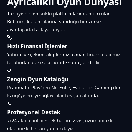
Ayrıcalıklı Oyun Dünyası
Türkiye'nin en köklü platformlarından biri olan
Betkom, kullanıcılarına sunduğu benzersiz
avantajlarla fark yaratıyor.
🚀
Hızlı Finansal İşlemler
Yatırım ve çekim talepleriniz uzman finans ekibimiz
tarafından dakikalar içinde sonuçlandırılır.
💎
Zengin Oyun Kataloğu
Pragmatic Play'den NetEnt'e, Evolution Gaming'den
Ezugi'ye en iyi sağlayıcılar tek çatı altında.
📞
Profesyonel Destek
7/24 aktif canlı destek hattımız ve çözüm odaklı
ekibimizle her an yanınızdayız.