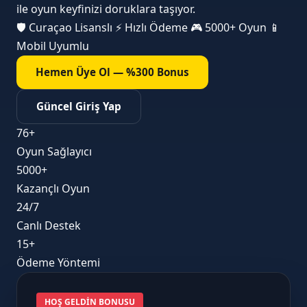
ile oyun keyfinizi doruklara taşıyor.
🛡️
Curaçao Lisanslı
⚡
Hızlı Ödeme
🎮
5000+ Oyun
📱
Mobil Uyumlu
Hemen Üye Ol — %300 Bonus
Güncel Giriş Yap
76+
Oyun Sağlayıcı
5000+
Kazançlı Oyun
24/7
Canlı Destek
15+
Ödeme Yöntemi
HOŞ GELDIN BONUSU