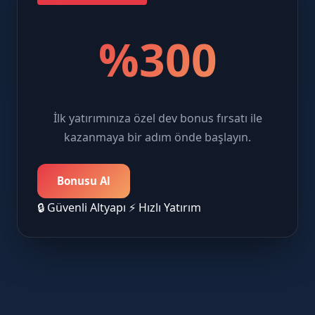
%300
İlk yatırımınıza özel dev bonus fırsatı ile
kazanmaya bir adım önde başlayın.
Bonusu Al
🔒 Güvenli Altyapı
⚡ Hızlı Yatırım