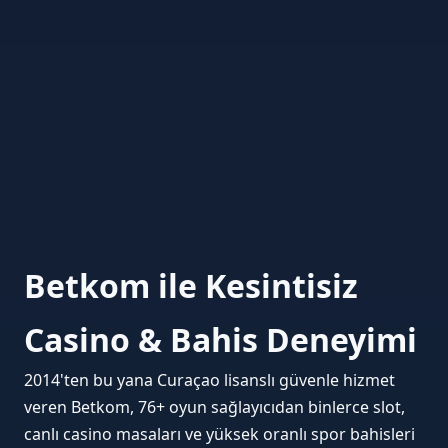
Betkom ile
Kesintisiz
Casino & Bahis Deneyimi
2014'ten bu yana Curaçao lisanslı güvenle hizmet
veren Betkom, 76+ oyun sağlayıcıdan binlerce slot,
canlı casino masaları ve yüksek oranlı spor bahisleri