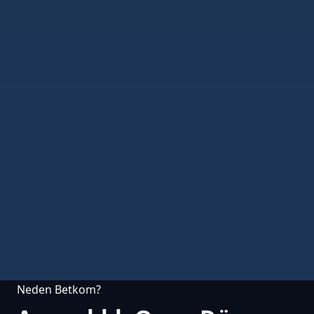
Neden Betkom?