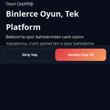
Oyun Çeşitliliği
Binlerce Oyun, Tek
Platform
Betkom'te spor bahislerinden canlı casino
masalarına, crash games'ten e-spor bahislerine
kadar geniş bir yelpazede oyun seçenekleri sizi
Giriş Yap
Hemen Üye Ol
bekliyor.
⚽
Spor Bahisleri
Yüzlerce lig ve turnuva, yüksek oranlar