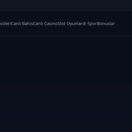
isleri
Canlı Bahis
Canlı Casino
Slot Oyunları
E-Spor
Bonuslar